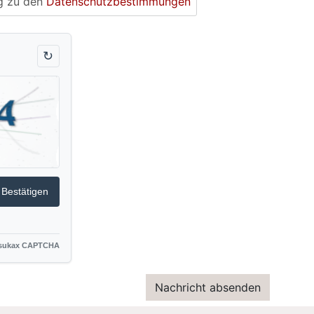
ng zu den
Datenschutzbestimmungen
↻
Bestätigen
sukax CAPTCHA