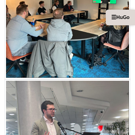
☰
HuGo