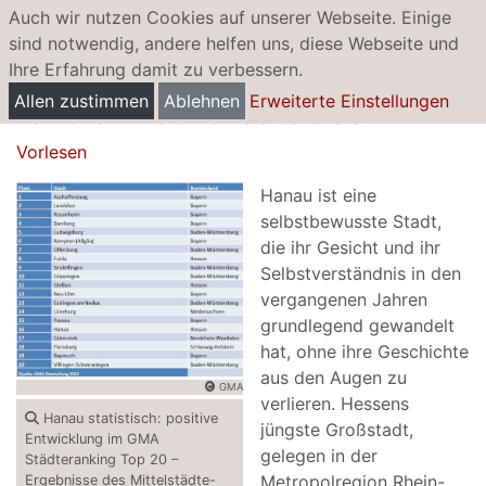
Auch wir nutzen Cookies auf unserer Webseite. Einige
sind notwendig, andere helfen uns, diese Webseite und
Ihre Erfahrung damit zu verbessern.
Einzelhandelsentwicklung
Allen zustimmen
Ablehnen
Erweiterte Einstellungen
Märchenhafte Chancen am Standort Hanau
Vorlesen
Hanau ist eine
selbstbewusste Stadt,
die ihr Gesicht und ihr
Selbstverständnis in den
vergangenen Jahren
grundlegend gewandelt
hat, ohne ihre Geschichte
aus den Augen zu
GMA
verlieren. Hessens
Hanau statistisch: positive
jüngste Großstadt,
Entwicklung im GMA
gelegen in der
Städteranking Top 20 –
Metropolregion Rhein-
Ergebnisse des Mittelstädte-