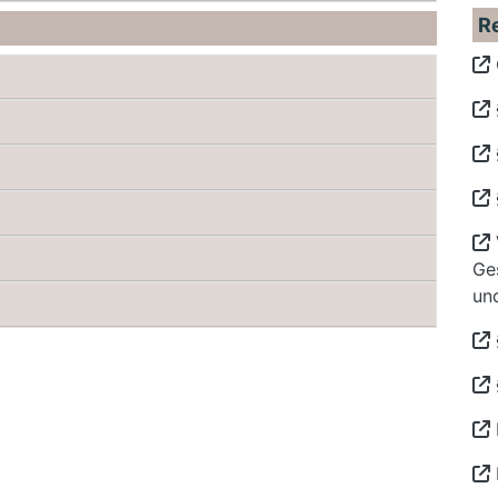
R
Ge
un