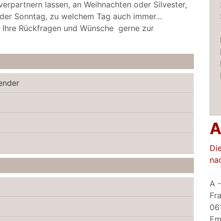
/verpartnern lassen, an Weihnachten oder Silvester,
oder Sonntag, zu welchem Tag auch immer...
ll Ihre Rückfragen und Wünsche gerne zur
ender
A
Di
na
A 
Fr
06
Em