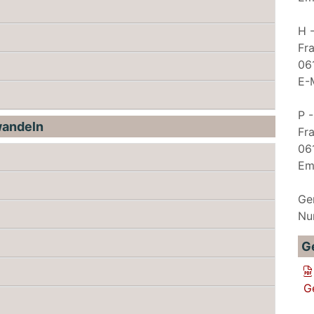
H 
Fr
06
E-
P -
wandeln
Fr
06
Em
Ge
Nu
G
G