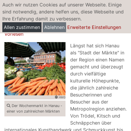
Auch wir nutzen Cookies auf unserer Webseite. Einige
sind notwendig, andere helfen uns, diese Webseite und
Ihre Erfahrung damit zu verbessern.
Märkte
Allen zustimmen
Ablehnen
Erweiterte Einstellungen
Vorlesen
Längst hat sich Hanau
als "Stadt der Märkte" in
der Region einen Namen
gemacht und überzeugt
durch vielfältige
kulturelle Höhepunkte,
die jährlich zahlreiche
Besucherinnen und
HMG
Besucher aus der
Der Wochenmarkt in Hanau -
Metropolregion anziehen.
einer von zahlreichen Märkten
Von Trödel, Kitsch und
Schnäppchen über
internationales Kunsthandwerk und Schmuckkunst bis